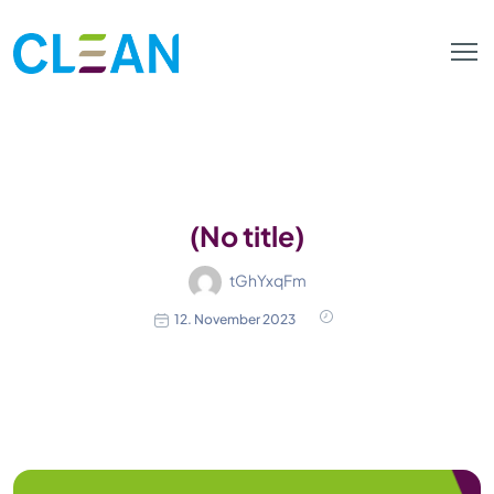
(No title)
tGhYxqFm
12. November 2023