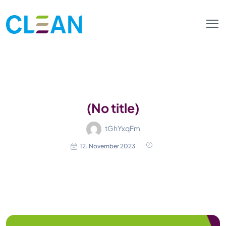
(No title)
tGhYxqFm
12. November 2023