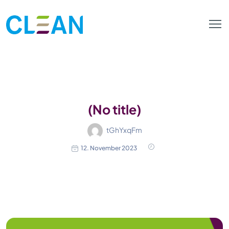
(No title)
tGhYxqFm
12. November 2023