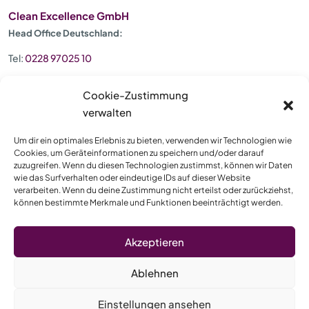
Clean Excellence GmbH
Head Office Deutschland:
Tel:
0228 97025 10
Email:
Service@Clean.de
Cookie-Zustimmung
verwalten
Königswinterer Straße 730
53227 Bonn
Um dir ein optimales Erlebnis zu bieten, verwenden wir Technologien wie
Cookies, um Geräteinformationen zu speichern und/oder darauf
zuzugreifen. Wenn du diesen Technologien zustimmst, können wir Daten
wie das Surfverhalten oder eindeutige IDs auf dieser Website
verarbeiten. Wenn du deine Zustimmung nicht erteilst oder zurückziehst,
können bestimmte Merkmale und Funktionen beeinträchtigt werden.
Copyright © 2026. Clean Excellence
Impressum
Datenschutz
Akzeptieren
Schwarz-Weiß
Ablehnen
Kontrast
Zurückstellen
Einstellungen ansehen