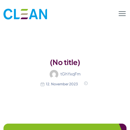
(No title)
tGhYxqFm
12. November 2023