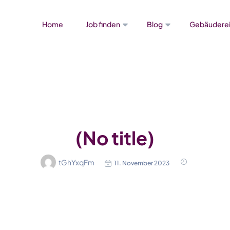
Home
Job finden
Blog
Gebäuderei
(No title)
tGhYxqFm
11. November 2023