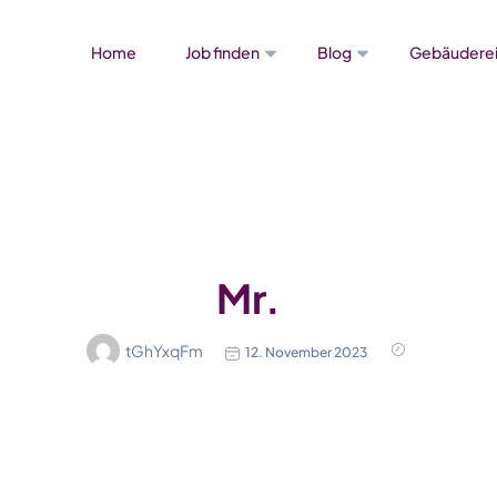
Home
Job finden
Blog
Gebäuderei
Mr.
tGhYxqFm
12. November 2023