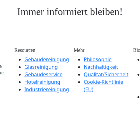
Immer informiert bleiben!
Resourcen
Mehr
Bl
Gebäudereinigung
Philosophie
e
Glasreinigung
Nachhaltigkeit
ie.
Gebäudeservice
Qualität/Sicherheit
Hotelreinigung
Cookie-Richtlinie
Industriereinigung
(EU)